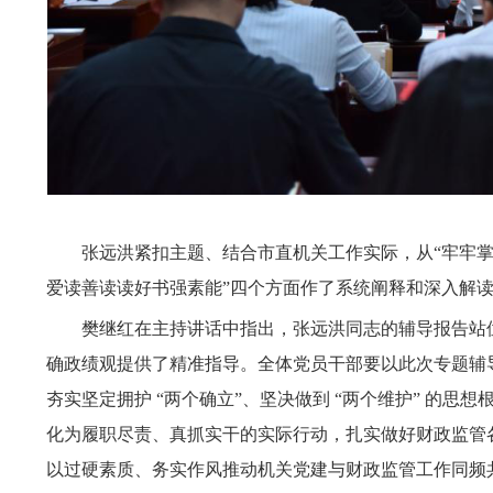
张远洪紧扣主题、结合
市直
机关工作实际，从
“
牢牢
爱读善读读好书强素能
”
四个方面作了系统阐释和深入解
樊继红在
主持
讲话中指出，张远洪
同志
的辅导报告
站
确政绩观提供了精准指导。全体党员干部要以此次专题辅
夯实坚定拥护 “两个确立”、坚决做到 “两个维护” 的思想
化为履职尽责、真抓实干的实际行动，扎实做好财政监管
以过硬素质、务实作风推动机关党建与财政监管工作同频