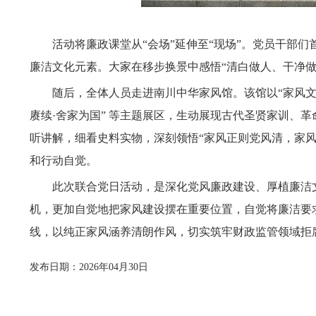
活动将廉政课堂从“会场”延伸至“现场”。党员干部们
廉洁
文化
元素
。
大家在移步换景中感悟“清白做人、干净
随后，全体人员走进南川中华家风馆。该馆以“家风文
赓续·舍家为国” 等
主题
展区，生动展现古代圣贤家训、革
听讲解，细看史料实物，深刻领悟“家风正则党风清，家风
和行动自觉
。
此次联合党日活动，是深化党风廉政建设、厚植廉洁
机，
更加自觉地
把家风建设摆在重要位置，自觉将廉洁要
线，以纯正家风涵养清朗作风，切实筑牢财政监管领域拒
发布日期：2026年04月30日